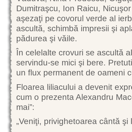
Dumitraşcu, Ion Raicu, Nicuşor 
aşezaţi pe covorul verde al ierbi
ascultă, schimbă impresii şi a
pădurea şi văile.
În celelalte crovuri se ascultă a
servindu-se mici şi bere. Pretut
un flux permanent de oameni cu
Floarea liliacului a devenit expre
cum o prezenta Alexandru Mac
mai”:
„Veniţi, privighetoarea cântă şi li