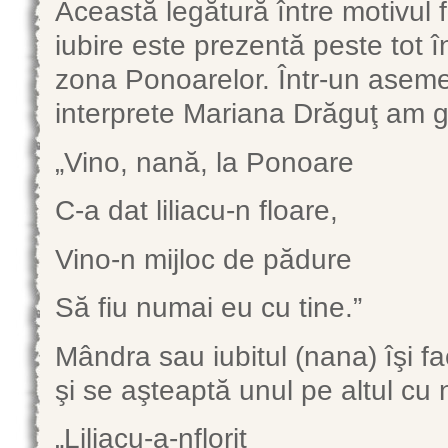
Această legătură între motivul fl
iubire este prezentă peste tot 
zona Ponoarelor. Într-un aseme
interprete Mariana Drăguţ am gă
„Vino, nană, la Ponoare
C-a dat liliacu-n floare,
Vino-n mijloc de pădure
Să fiu numai eu cu tine.”
Mândra sau iubitul (nana) îşi fa
şi se aşteaptă unul pe altul cu ne
„Liliacu-a-nflorit