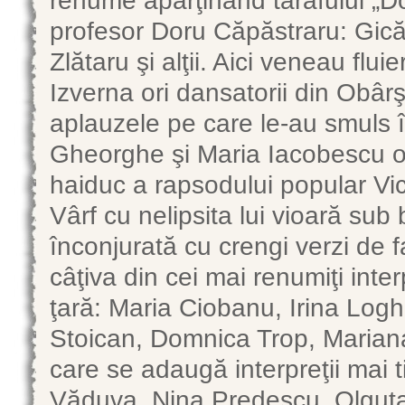
profesor Doru Căpăstraru: Gică 
Zlătaru şi alţii. Aici veneau fluie
Izverna ori dansatorii din Obâr
aplauzele pe care le-au smuls 
Gheorghe şi Maria Iacobescu o
haiduc a rapsodului popular Vi
Vârf cu nelipsita lui vioară su
înconjurată cu crengi verzi de fa
câţiva din cei mai renumiţi inte
ţară: Maria Ciobanu, Irina Logh
Stoican, Domnica Trop, Maria
care se adaugă interpreţii mai t
Văduva, Nina Predescu, Olguţa