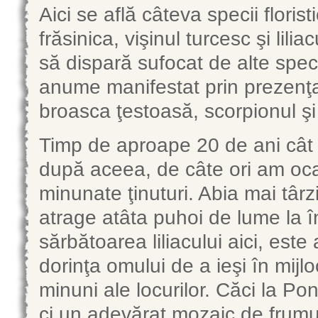
Aici se află câteva specii florist
frăsinica, vişinul turcesc şi lili
să dispară sufocat de alte speci
anume manifestat prin prezenţ
broasca ţestoasă, scorpionul şi
Timp de aproape 20 de ani cât
după aceea, de câte ori am oc
minunate ţinuturi. Abia mai tâ
atrage atâta puhoi de lume la î
sărbătoarea liliacului aici, est
dorinţa omului de a ieşi în mijlo
minuni ale locurilor. Căci la P
ci un adevărat mozaic de frumus