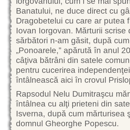
iorgovanului, cum i se mai spune 
Banatului, ne duce direct cu g
Dragobetelui cu care ar putea fi
Iovan Iorgovan. Mărturii scrise
sărbători n-am găsit, după cum
„Ponoarele,” apărută în anul 2
câţiva bătrâni din satele comun
pentru cucerirea independenţei,
întâlnească aici în crovul Prislo
Rapsodul Nelu Dumitraşcu mărt
întâlnea cu alţi prieteni din sat
Isverna, după cum mărturisea ş
domnul Gheorghe Popescu.