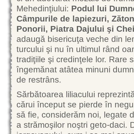
Mehedinţiului:
Podul lui Dumne
Câmpurile de lapiezuri, Zăton
Ponorii, Piatra Dajului şi Chei
adaugă bisericuţa veche din le
turcului şi nu în ultimul rând oa
tradiţiile şi credinţele lor. Rare
îngemănat atâtea minuni dumne
de restrâns.
Sărbătoarea liliacului reprezintă
cărui început se pierde în negu
să fie, considerăm noi, legate 
a strămoşilor noştri geto-daci. 