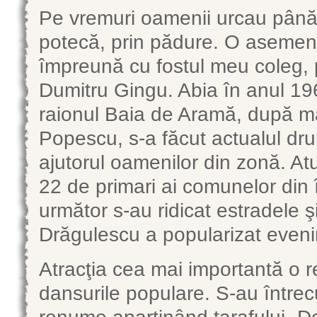
Pe vremuri oamenii urcau până 
potecă, prin pădure. O asemen
împreună cu fostul meu coleg, 
Dumitru Gingu. Abia în anul 19
raionul Baia de Aramă, după m
Popescu, s-a făcut actualul dr
ajutorul oamenilor din zonă. Atu
22 de primari ai comunelor din î
următor s-au ridicat estradele 
Drăgulescu a popularizat eveni
Atracţia cea mai importantă o r
dansurile populare. S-au întrec
renume aparţinând tarafului „